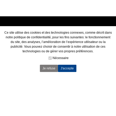
CONTACT
Ce site utilise des cookies et des technologies connexes, comme décrit dans
notre politique de confidentialité, pour les fins suivantes: le fonctionnement
du site, des analyses, l’amélioration de l’expérience utilisateur ou la
POLITIQUE DE CONFIDENTIALITÉ
publicité. Vous pouvez choisir de consentir à notre utilisation de ces
technologies ou de gérer vos propres préférences.
TROUVER UN CONCESSIONNAIRE
Nécessaire
Je refuse
J'accepte
POLARIS FRANCE
POLARIS OCCASION
LE BLOG DU QUAD